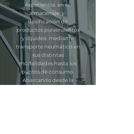
experiencia en el
almacenaje y
dosificación de
productos pulverulentos
y líquidos mediante
transporte neumático en
sus distintas
modalidades hasta los
puntos de consumo.
Abarcando desde la
industria alimentaria,
plástica, farmaceutica,
etc
La mayoría de nuestros
clientes utiliza este